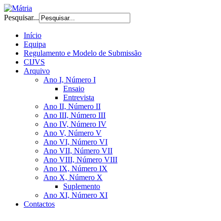
Pesquisar...
Início
Equipa
Regulamento e Modelo de Submissão
CIJVS
Arquivo
Ano I, Número I
Ensaio
Entrevista
Ano II, Número II
Ano III, Número III
Ano IV, Número IV
Ano V, Número V
Ano VI, Número VI
Ano VII, Número VII
Ano VIII, Número VIII
Ano IX, Número IX
Ano X, Número X
Suplemento
Ano XI, Número XI
Contactos