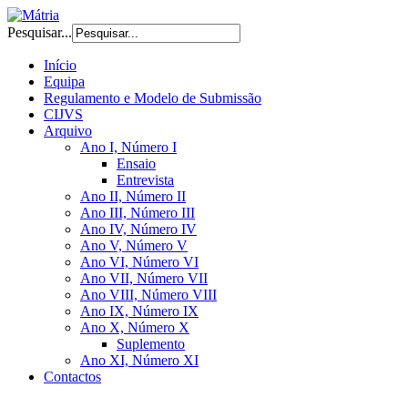
Pesquisar...
Início
Equipa
Regulamento e Modelo de Submissão
CIJVS
Arquivo
Ano I, Número I
Ensaio
Entrevista
Ano II, Número II
Ano III, Número III
Ano IV, Número IV
Ano V, Número V
Ano VI, Número VI
Ano VII, Número VII
Ano VIII, Número VIII
Ano IX, Número IX
Ano X, Número X
Suplemento
Ano XI, Número XI
Contactos